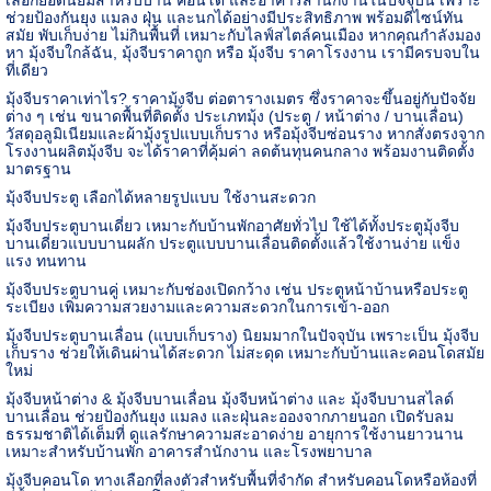
ช่วยป้องกันยุง แมลง ฝุ่น และนกได้อย่างมีประสิทธิภาพ พร้อมดีไซน์ทัน
สมัย พับเก็บง่าย ไม่กินพื้นที่ เหมาะกับไลฟ์สไตล์คนเมือง หากคุณกำลังมอง
หา มุ้งจีบใกล้ฉัน
,
มุ้งจีบราคาถูก หรือ มุ้งจีบ ราคาโรงงาน เรามีครบจบใน
ที่เดียว
มุ้งจีบราคาเท่าไร
?
ราคามุ้งจีบ ต่อตารางเมตร ซึ่งราคาจะขึ้นอยู่กับปัจจัย
ต่าง ๆ เช่น ขนาดพื้นที่ติดตั้ง ประเภทมุ้ง (ประตู / หน้าต่าง / บานเลื่อน)
วัสดุอลูมิเนียมและผ้ามุ้งรูปแบบเก็บราง หรือมุ้งจีบซ่อนราง หากสั่งตรงจาก
โรงงานผลิตมุ้งจีบ จะได้ราคาที่คุ้มค่า ลดต้นทุนคนกลาง พร้อมงานติดตั้ง
มาตรฐาน
มุ้งจีบประตู เลือกได้หลายรูปแบบ ใช้งานสะดวก
มุ้งจีบประตูบานเดี่ยว เหมาะกับบ้านพักอาศัยทั่วไป ใช้ได้ทั้งประตูมุ้งจีบ
บานเดี่ยวแบบบานผลัก ประตูแบบบานเลื่อนติดตั้งแล้วใช้งานง่าย แข็ง
แรง ทนทาน
มุ้งจีบประตูบานคู่ เหมาะกับช่องเปิดกว้าง เช่น ประตูหน้าบ้านหรือประตู
ระเบียง เพิ่มความสวยงามและความสะดวกในการเข้า-ออก
มุ้งจีบประตูบานเลื่อน (แบบเก็บราง) นิยมมากในปัจจุบัน เพราะเป็น มุ้งจีบ
เก็บราง ช่วยให้เดินผ่านได้สะดวก ไม่สะดุด เหมาะกับบ้านและคอนโดสมัย
ใหม่
มุ้งจีบหน้าต่าง
&
มุ้งจีบบานเลื่อน มุ้งจีบหน้าต่าง และ มุ้งจีบบานสไลด์
บานเลื่อน ช่วยป้องกันยุง แมลง และฝุ่นละอองจากภายนอก เปิดรับลม
ธรรมชาติได้เต็มที่ ดูแลรักษาความสะอาดง่าย อายุการใช้งานยาวนาน
เหมาะสำหรับบ้านพัก อาคารสำนักงาน และโรงพยาบาล
มุ้งจีบคอนโด ทางเลือกที่ลงตัวสำหรับพื้นที่จำกัด สำหรับคอนโดหรือห้องที่