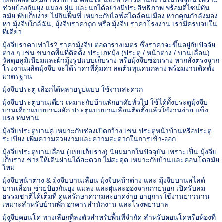
ช่วยป้องกันยุง แมลง ฝุ่น และนกได้อย่างมีประสิทธิภาพ พร้อมดีไซน์ทัน
สมัย พับเก็บง่าย ไม่กินพื้นที่ เหมาะกับไลฟ์สไตล์คนเมือง หากคุณกำลังมอง
หา มุ้งจีบใกล้ฉัน
,
มุ้งจีบราคาถูก หรือ มุ้งจีบ ราคาโรงงาน เรามีครบจบใน
ที่เดียว
มุ้งจีบราคาเท่าไร
?
ราคามุ้งจีบ ต่อตารางเมตร ซึ่งราคาจะขึ้นอยู่กับปัจจัย
ต่าง ๆ เช่น ขนาดพื้นที่ติดตั้ง ประเภทมุ้ง (ประตู / หน้าต่าง / บานเลื่อน)
วัสดุอลูมิเนียมและผ้ามุ้งรูปแบบเก็บราง หรือมุ้งจีบซ่อนราง หากสั่งตรงจาก
โรงงานผลิตมุ้งจีบ จะได้ราคาที่คุ้มค่า ลดต้นทุนคนกลาง พร้อมงานติดตั้ง
มาตรฐาน
มุ้งจีบประตู เลือกได้หลายรูปแบบ ใช้งานสะดวก
มุ้งจีบประตูบานเดี่ยว เหมาะกับบ้านพักอาศัยทั่วไป ใช้ได้ทั้งประตูมุ้งจีบ
บานเดี่ยวแบบบานผลัก ประตูแบบบานเลื่อนติดตั้งแล้วใช้งานง่าย แข็ง
แรง ทนทาน
มุ้งจีบประตูบานคู่ เหมาะกับช่องเปิดกว้าง เช่น ประตูหน้าบ้านหรือประตู
ระเบียง เพิ่มความสวยงามและความสะดวกในการเข้า-ออก
มุ้งจีบประตูบานเลื่อน (แบบเก็บราง) นิยมมากในปัจจุบัน เพราะเป็น มุ้งจีบ
เก็บราง ช่วยให้เดินผ่านได้สะดวก ไม่สะดุด เหมาะกับบ้านและคอนโดสมัย
ใหม่
มุ้งจีบหน้าต่าง
&
มุ้งจีบบานเลื่อน มุ้งจีบหน้าต่าง และ มุ้งจีบบานสไลด์
บานเลื่อน ช่วยป้องกันยุง แมลง และฝุ่นละอองจากภายนอก เปิดรับลม
ธรรมชาติได้เต็มที่ ดูแลรักษาความสะอาดง่าย อายุการใช้งานยาวนาน
เหมาะสำหรับบ้านพัก อาคารสำนักงาน และโรงพยาบาล
มุ้งจีบคอนโด ทางเลือกที่ลงตัวสำหรับพื้นที่จำกัด สำหรับคอนโดหรือห้องที่